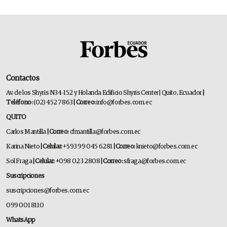
Contactos
Av. de los Shyris N34-152 y Holanda Edificio Shyris Center | Quito, Ecuador
|
Teléfono:
(02) 452 7863
| Correo:
info@forbes.com.ec
QUITO
Carlos Mantilla
| Correo:
cfmantilla@forbes.com.ec
Karina Nieto
| Celular:
+593 99 045 6281
| Correo:
knieto@forbes.com.ec
Sol Fraga
| Celular:
+098 023 2808
| Correo:
sfraga@forbes.com.ec
Suscripciones
suscripciones@forbes.com.ec
099 001 8110
WhatsApp