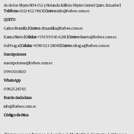
Av. de los Shyris N34-152 y Holanda Edificio Shyris Center | Quito, Ecuador
|
Teléfono:
(02) 452 7863
| Correo:
info@forbes.com.ec
QUITO
Carlos Mantilla
| Correo:
cfmantilla@forbes.com.ec
Karina Nieto
| Celular:
+593 99 045 6281
| Correo:
knieto@forbes.com.ec
Sol Fraga
| Celular:
+098 023 2808
| Correo:
sfraga@forbes.com.ec
Suscripciones
suscripciones@forbes.com.ec
099 001 8110
WhatsApp
0982528765
Buzón ciudadano
info@forbes.com.ec
Código de ética