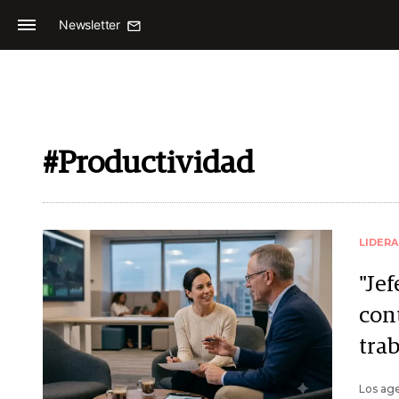
Newsletter
#Productividad
LIDER
"Je
cont
tra
Los age