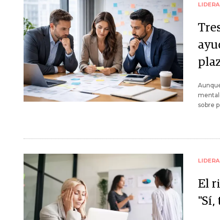
LIDER
Tres
ayud
pla
Aunque 
mentale
sobre p
LIDER
El r
"Sí,