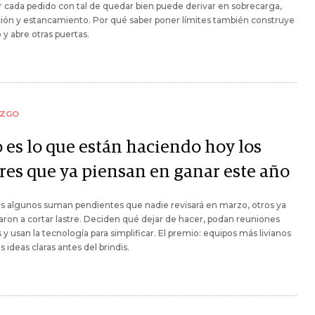
 cada pedido con tal de quedar bien puede derivar en sobrecarga,
ción y estancamiento. Por qué saber poner límites también construye
 y abre otras puertas.
AZGO
o es lo que están haciendo hoy los
eres que ya piensan en ganar este año
s algunos suman pendientes que nadie revisará en marzo, otros ya
on a cortar lastre. Deciden qué dejar de hacer, podan reuniones
 y usan la tecnología para simplificar. El premio: equipos más livianos
s ideas claras antes del brindis.