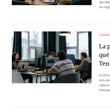
deciden
las regl
LIDER
La 
qué 
Ten
El info
solo po
capaces
intelige