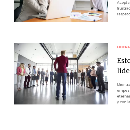
Aceptar
frustra
respeto
LIDER
Est
líd
Mientra
empezar
eternas
y con la