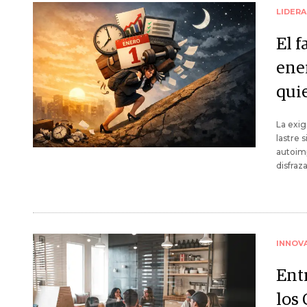
LIDER
El 
ener
qui
La exig
lastre 
autoimp
disfraz
INNOV
Ent
los 