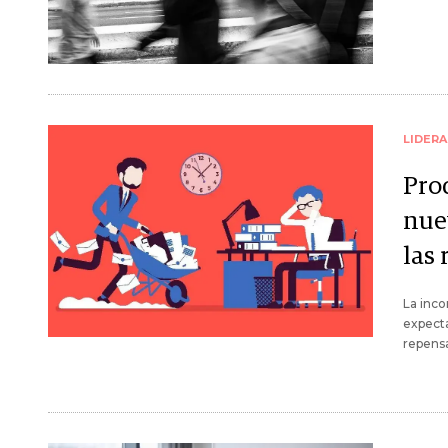
LIDER
Pro
nue
las 
La inco
expecta
repens