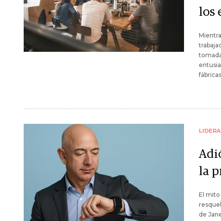
los
Mientra
trabaja
tomadas
entusia
fábricas
LIDER
Adió
la 
El mito
resqueb
de Jane