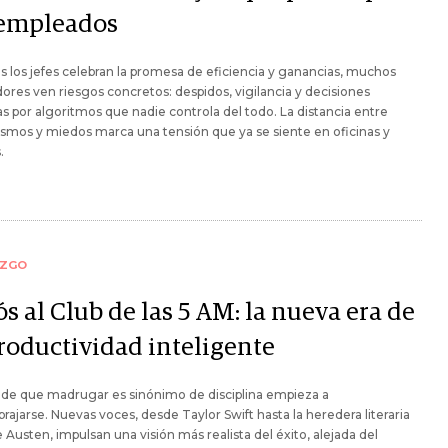
 empleados
s los jefes celebran la promesa de eficiencia y ganancias, muchos
dores ven riesgos concretos: despidos, vigilancia y decisiones
 por algoritmos que nadie controla del todo. La distancia entre
smos y miedos marca una tensión que ya se siente en oficinas y
.
AZGO
s al Club de las 5 AM: la nueva era de
productividad inteligente
 de que madrugar es sinónimo de disciplina empieza a
rajarse. Nuevas voces, desde Taylor Swift hasta la heredera literaria
 Austen, impulsan una visión más realista del éxito, alejada del