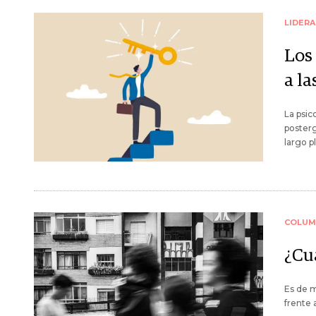
LIDER
Los
a la
La psic
posterg
largo p
COLUM
¿Cuá
Es de m
frente 