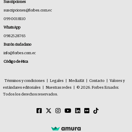
Suscripciones
suscripciones@forbes.com.ec
099 001 8110
WhatsApp
0982528765
Buzón ciudadano
info@forbes.com.ec
Código de ética
Términos y condiciones
|
Legales
|
MediaKit
|
Contacto
|
Valores y
estándares editoriales
|
Nuestras redes
|
© 2026. Forbes Ecuador.
Todos los derechos reservados.