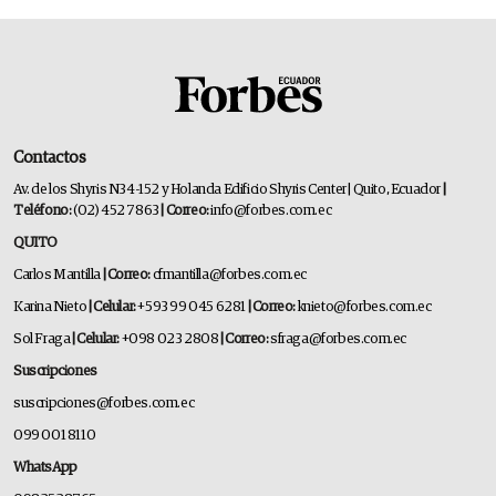
Contactos
Av. de los Shyris N34-152 y Holanda Edificio Shyris Center | Quito, Ecuador
|
Teléfono:
(02) 452 7863
| Correo:
info@forbes.com.ec
QUITO
Carlos Mantilla
| Correo:
cfmantilla@forbes.com.ec
Karina Nieto
| Celular:
+593 99 045 6281
| Correo:
knieto@forbes.com.ec
Sol Fraga
| Celular:
+098 023 2808
| Correo:
sfraga@forbes.com.ec
Suscripciones
suscripciones@forbes.com.ec
099 001 8110
WhatsApp