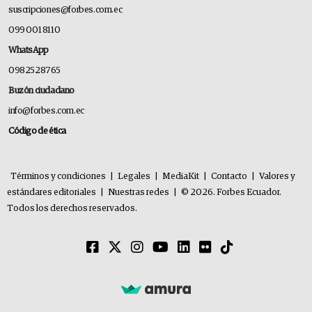
suscripciones@forbes.com.ec
099 001 8110
WhatsApp
0982528765
Buzón ciudadano
info@forbes.com.ec
Código de ética
Términos y condiciones
|
Legales
|
MediaKit
|
Contacto
|
Valores y
estándares editoriales
|
Nuestras redes
|
© 2026. Forbes Ecuador.
Todos los derechos reservados.