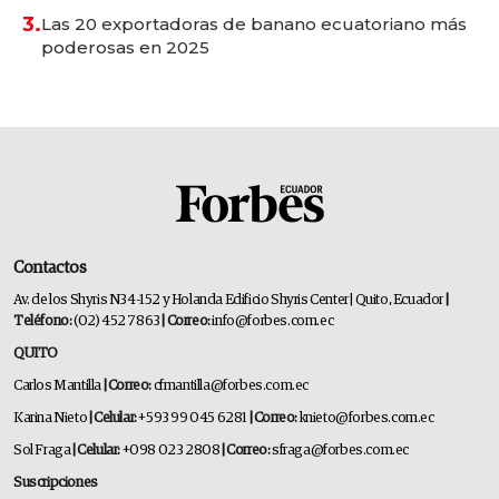
3.
Las 20 exportadoras de banano ecuatoriano más
poderosas en 2025
Contactos
Av. de los Shyris N34-152 y Holanda Edificio Shyris Center | Quito, Ecuador
|
Teléfono:
(02) 452 7863
| Correo:
info@forbes.com.ec
QUITO
Carlos Mantilla
| Correo:
cfmantilla@forbes.com.ec
Karina Nieto
| Celular:
+593 99 045 6281
| Correo:
knieto@forbes.com.ec
Sol Fraga
| Celular:
+098 023 2808
| Correo:
sfraga@forbes.com.ec
Suscripciones