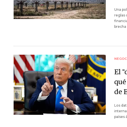
Una pol
reglas 
financi
brecha 
NEGOC
El "
qué
de 
Los dat
interna
países 