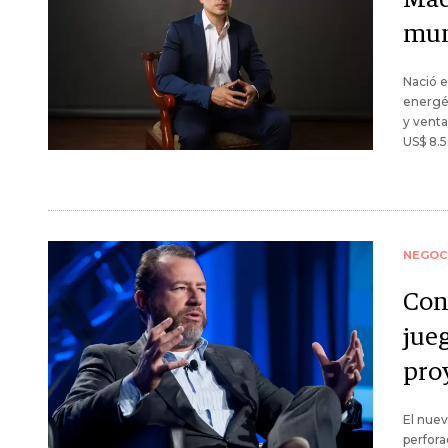
mun
Nació e
energé
y venta
US$ 8.5
NEGOC
Con
jue
pro
El nue
perfora