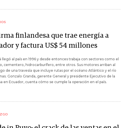
IOS
irma finlandesa que trae energía a
ador y factura US$ 54 millones
ä llegó al país en 1996 y desde entonces trabaja con sectores como el
ro, cementero, hidrocarburífero, entre otros. Sus motores arriban al
ego de una travesía que incluye rutas por el océano Atlántico y el río
s. Gonzalo Granda, gerente General y presidente Ejecutivo de la
 en Ecuador, cuenta cómo se cumple la operación en el país.
AZGO
 in Puyo: el crack de las ventas en el