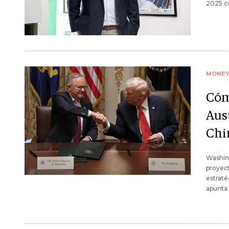
2025 co
MONE
Cóm
Aus
Chin
Washing
proyect
estraté
apunta 