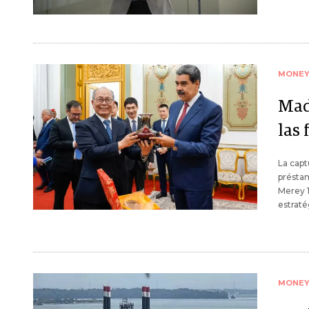
MONE
Mad
las
La capt
préstam
Merey 1
estraté
MONE