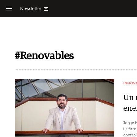
Newsletter
#Renovables
INNOV
Un 
ene
Jorge N
La firm
control