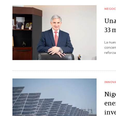
NEGOC
Una
33 
La nuev
concent
reforza
INNOV
Nige
ene
inv