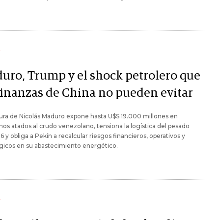
Y
uro, Trump y el shock petrolero que
 finanzas de China no pueden evitar
ura de Nicolás Maduro expone hasta U$S 19.000 millones en
os atados al crudo venezolano, tensiona la logística del pesado
6 y obliga a Pekín a recalcular riesgos financieros, operativos y
gicos en su abastecimiento energético.​
Y