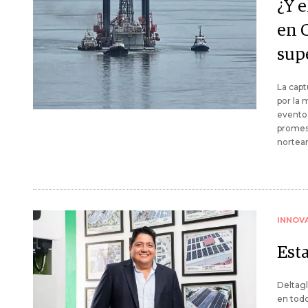
¿Y e
en 
sup
La capt
por la 
evento 
promesa
nortea
INNOV
Esta
Deltagl
en todo