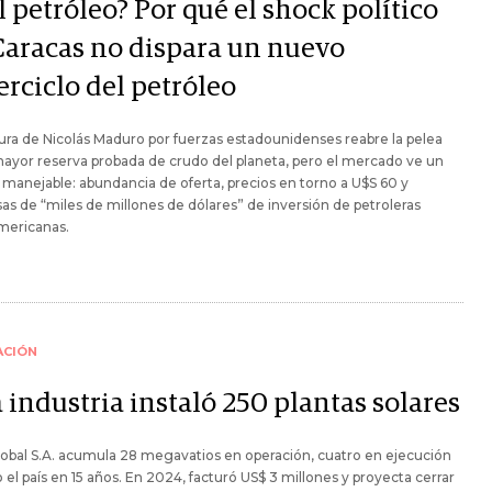
l petróleo? Por qué el shock político
Caracas no dispara un nuevo
erciclo del petróleo
ura de Nicolás Maduro por fuerzas estadounidenses reabre la pelea
mayor reserva probada de crudo del planeta, pero el mercado ve un
manejable: abundancia de oferta, precios en torno a U$S 60 y
s de “miles de millones de dólares” de inversión de petroleras
mericanas.
ACIÓN
 industria instaló 250 plantas solares
obal S.A. acumula 28 megavatios en operación, cuatro en ejecución
 el país en 15 años. En 2024, facturó US$ 3 millones y proyecta cerrar