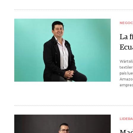
NEGOC
La f
Ecu
Wärtsil
textile
país lu
Amazona
empresa
LIDER
Made