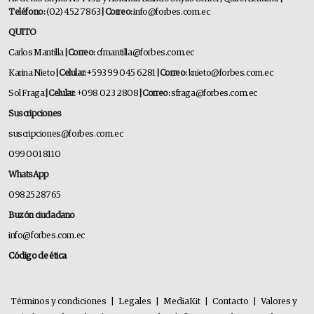
Teléfono:
(02) 452 7863
| Correo:
info@forbes.com.ec
QUITO
Carlos Mantilla
| Correo:
cfmantilla@forbes.com.ec
Karina Nieto
| Celular:
+593 99 045 6281
| Correo:
knieto@forbes.com.ec
Sol Fraga
| Celular:
+098 023 2808
| Correo:
sfraga@forbes.com.ec
Suscripciones
suscripciones@forbes.com.ec
099 001 8110
WhatsApp
0982528765
Buzón ciudadano
info@forbes.com.ec
Código de ética
Términos y condiciones
|
Legales
|
MediaKit
|
Contacto
|
Valores y