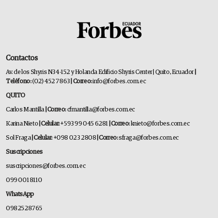
Contactos
Av. de los Shyris N34-152 y Holanda Edificio Shyris Center | Quito, Ecuador
|
Teléfono:
(02) 452 7863
| Correo:
info@forbes.com.ec
QUITO
Carlos Mantilla
| Correo:
cfmantilla@forbes.com.ec
Karina Nieto
| Celular:
+593 99 045 6281
| Correo:
knieto@forbes.com.ec
Sol Fraga
| Celular:
+098 023 2808
| Correo:
sfraga@forbes.com.ec
Suscripciones
suscripciones@forbes.com.ec
099 001 8110
WhatsApp
0982528765