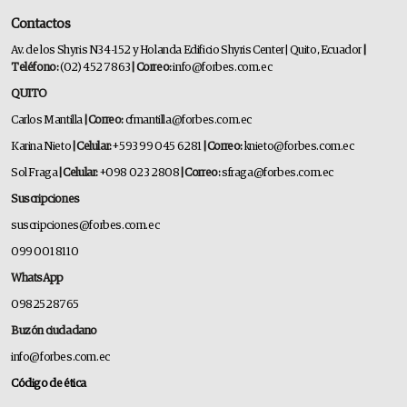
Contactos
Av. de los Shyris N34-152 y Holanda Edificio Shyris Center | Quito, Ecuador
|
Teléfono:
(02) 452 7863
| Correo:
info@forbes.com.ec
QUITO
Carlos Mantilla
| Correo:
cfmantilla@forbes.com.ec
Karina Nieto
| Celular:
+593 99 045 6281
| Correo:
knieto@forbes.com.ec
Sol Fraga
| Celular:
+098 023 2808
| Correo:
sfraga@forbes.com.ec
Suscripciones
suscripciones@forbes.com.ec
099 001 8110
WhatsApp
0982528765
Buzón ciudadano
info@forbes.com.ec
Código de ética