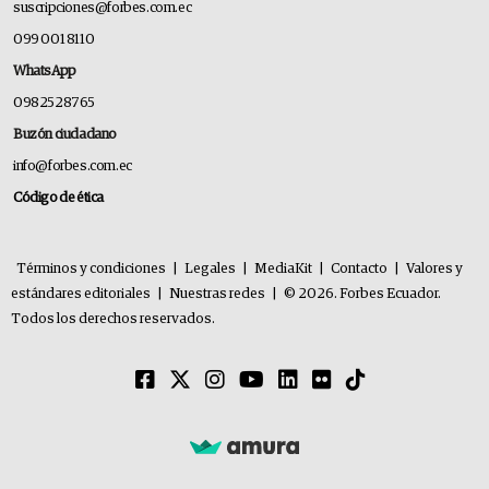
suscripciones@forbes.com.ec
099 001 8110
WhatsApp
0982528765
Buzón ciudadano
info@forbes.com.ec
Código de ética
Términos y condiciones
|
Legales
|
MediaKit
|
Contacto
|
Valores y
estándares editoriales
|
Nuestras redes
|
© 2026. Forbes Ecuador.
Todos los derechos reservados.