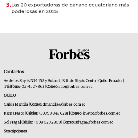
3.
Las 20 exportadoras de banano ecuatoriano más
poderosas en 2025
Contactos
Av. de los Shyris N34-152 y Holanda Edificio Shyris Center | Quito, Ecuador
|
Teléfono:
(02) 452 7863
| Correo:
info@forbes.com.ec
QUITO
Carlos Mantilla
| Correo:
cfmantilla@forbes.com.ec
Karina Nieto
| Celular:
+593 99 045 6281
| Correo:
knieto@forbes.com.ec
Sol Fraga
| Celular:
+098 023 2808
| Correo:
sfraga@forbes.com.ec
Suscripciones