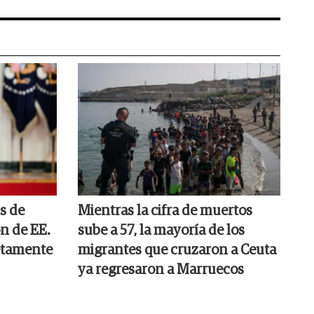
s de
Mientras la cifra de muertos
n de EE.
sube a 57, la mayoría de los
etamente
migrantes que cruzaron a Ceuta
ya regresaron a Marruecos