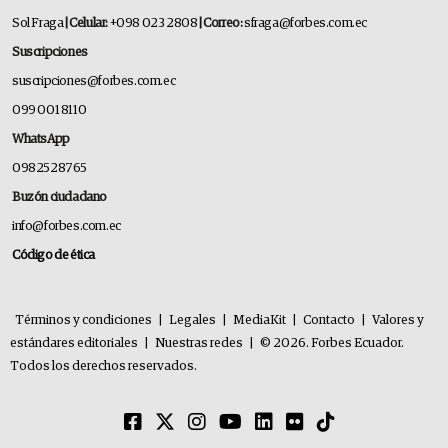
Sol Fraga
| Celular:
+098 023 2808
| Correo:
sfraga@forbes.com.ec
Suscripciones
suscripciones@forbes.com.ec
099 001 8110
WhatsApp
0982528765
Buzón ciudadano
info@forbes.com.ec
Código de ética
Términos y condiciones
|
Legales
|
MediaKit
|
Contacto
|
Valores y
estándares editoriales
|
Nuestras redes
|
© 2026. Forbes Ecuador.
Todos los derechos reservados.