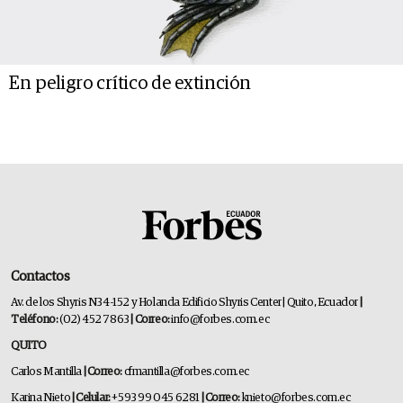
En peligro crítico de extinción
Contactos
Av. de los Shyris N34-152 y Holanda Edificio Shyris Center | Quito, Ecuador
|
Teléfono:
(02) 452 7863
| Correo:
info@forbes.com.ec
QUITO
Carlos Mantilla
| Correo:
cfmantilla@forbes.com.ec
Karina Nieto
| Celular:
+593 99 045 6281
| Correo:
knieto@forbes.com.ec