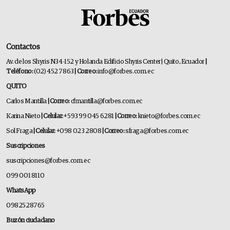
Contactos
Av. de los Shyris N34-152 y Holanda Edificio Shyris Center | Quito, Ecuador
|
Teléfono:
(02) 452 7863
| Correo:
info@forbes.com.ec
QUITO
Carlos Mantilla
| Correo:
cfmantilla@forbes.com.ec
Karina Nieto
| Celular:
+593 99 045 6281
| Correo:
knieto@forbes.com.ec
Sol Fraga
| Celular:
+098 023 2808
| Correo:
sfraga@forbes.com.ec
Suscripciones
suscripciones@forbes.com.ec
099 001 8110
WhatsApp
0982528765
Buzón ciudadano