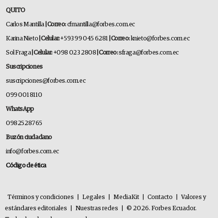
QUITO
Carlos Mantilla
| Correo:
cfmantilla@forbes.com.ec
Karina Nieto
| Celular:
+593 99 045 6281
| Correo:
knieto@forbes.com.ec
Sol Fraga
| Celular:
+098 023 2808
| Correo:
sfraga@forbes.com.ec
Suscripciones
suscripciones@forbes.com.ec
099 001 8110
WhatsApp
0982528765
Buzón ciudadano
info@forbes.com.ec
Código de ética
Términos y condiciones
|
Legales
|
MediaKit
|
Contacto
|
Valores y
estándares editoriales
|
Nuestras redes
|
© 2026. Forbes Ecuador.