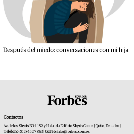
Después del miedo: conversaciones con mi hija
Contactos
Av. de los Shyris N34-152 y Holanda Edificio Shyris Center | Quito, Ecuador
|
Teléfono:
(02) 452 7863
| Correo:
info@forbes.com.ec