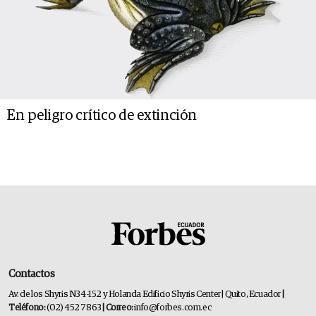
En peligro crítico de extinción
Contactos
Av. de los Shyris N34-152 y Holanda Edificio Shyris Center | Quito, Ecuador
|
Teléfono:
(02) 452 7863
| Correo:
info@forbes.com.ec