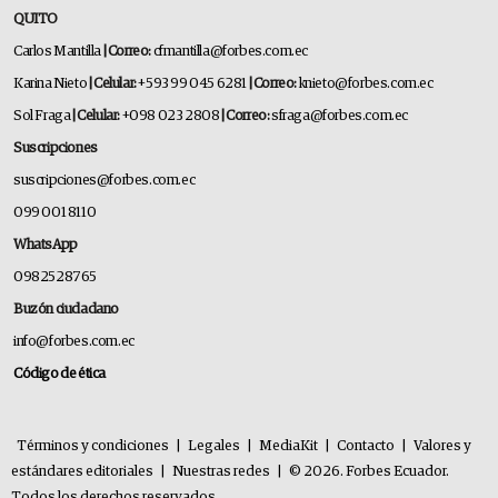
QUITO
Carlos Mantilla
| Correo:
cfmantilla@forbes.com.ec
Karina Nieto
| Celular:
+593 99 045 6281
| Correo:
knieto@forbes.com.ec
Sol Fraga
| Celular:
+098 023 2808
| Correo:
sfraga@forbes.com.ec
Suscripciones
suscripciones@forbes.com.ec
099 001 8110
WhatsApp
0982528765
Buzón ciudadano
info@forbes.com.ec
Código de ética
Términos y condiciones
|
Legales
|
MediaKit
|
Contacto
|
Valores y
estándares editoriales
|
Nuestras redes
|
© 2026. Forbes Ecuador.
Todos los derechos reservados.