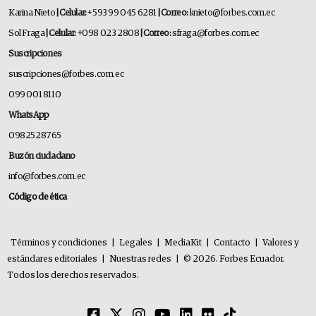
Karina Nieto
| Celular:
+593 99 045 6281
| Correo:
knieto@forbes.com.ec
Sol Fraga
| Celular:
+098 023 2808
| Correo:
sfraga@forbes.com.ec
Suscripciones
suscripciones@forbes.com.ec
099 001 8110
WhatsApp
0982528765
Buzón ciudadano
info@forbes.com.ec
Código de ética
Términos y condiciones
|
Legales
|
MediaKit
|
Contacto
|
Valores y
estándares editoriales
|
Nuestras redes
|
© 2026. Forbes Ecuador.
Todos los derechos reservados.