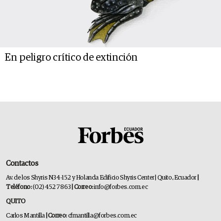
En peligro crítico de extinción
Contactos
Av. de los Shyris N34-152 y Holanda Edificio Shyris Center | Quito, Ecuador
|
Teléfono:
(02) 452 7863
| Correo:
info@forbes.com.ec
QUITO
Carlos Mantilla
| Correo:
cfmantilla@forbes.com.ec