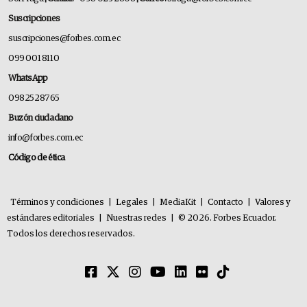
Suscripciones
suscripciones@forbes.com.ec
099 001 8110
WhatsApp
0982528765
Buzón ciudadano
info@forbes.com.ec
Código de ética
Términos y condiciones
|
Legales
|
MediaKit
|
Contacto
|
Valores y
estándares editoriales
|
Nuestras redes
|
© 2026. Forbes Ecuador.
Todos los derechos reservados.