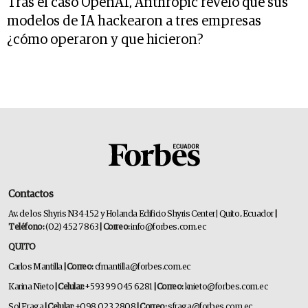
Tras el caso OpenAI, Anthropic reveló que sus
modelos de IA hackearon a tres empresas
¿cómo operaron y que hicieron?
Contactos
Av. de los Shyris N34-152 y Holanda Edificio Shyris Center | Quito, Ecuador
|
Teléfono:
(02) 452 7863
| Correo:
info@forbes.com.ec
QUITO
Carlos Mantilla
| Correo:
cfmantilla@forbes.com.ec
Karina Nieto
| Celular:
+593 99 045 6281
| Correo:
knieto@forbes.com.ec
Sol Fraga
| Celular:
+098 023 2808
| Correo:
sfraga@forbes.com.ec