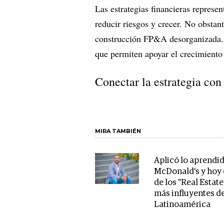
Las estrategias financieras represent
reducir riesgos y crecer. No obstan
construcción FP&A desorganizada. P
que permiten apoyar el crecimiento
Conectar la estrategia con 
MIRA TAMBIÉN
Aplicó lo aprendi
McDonald's y hoy 
de los "Real Estat
más influyentes d
Latinoamérica