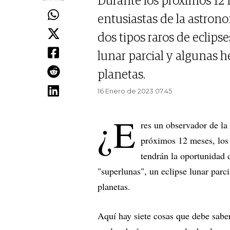
Durante los próximos 12 m
entusiastas de la astron
dos tipos raros de eclipse
lunar parcial y algunas 
planetas.
16 Enero de 2023 07.45
¿E
res un observador de la
próximos 12 meses, los 
tendrán la oportunidad d
"superlunas", un eclipse lunar parc
planetas.
Aquí hay siete cosas que debe sab