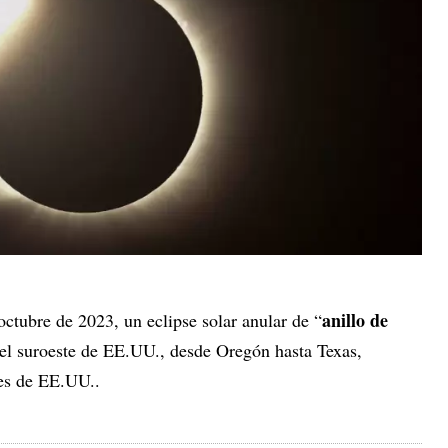
anillo de
ctubre de 2023, un eclipse solar anular de “
 del suroeste de EE.UU., desde Oregón hasta Texas,
es de EE.UU..