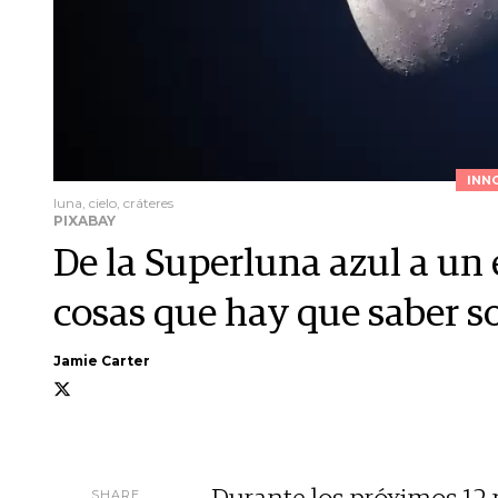
INN
luna, cielo, cráteres
PIXABAY
De la Superluna azul a un e
cosas que hay que saber s
Jamie Carter
SHARE