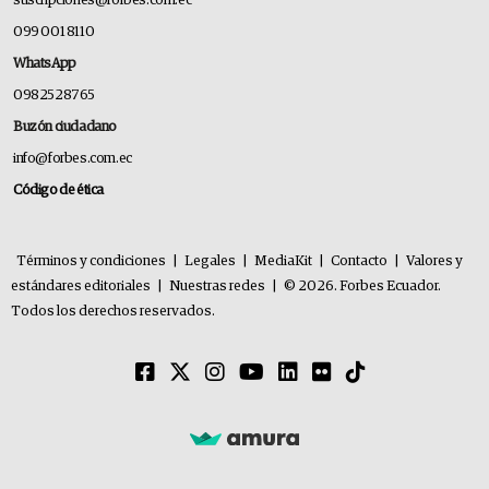
suscripciones@forbes.com.ec
099 001 8110
WhatsApp
0982528765
Buzón ciudadano
info@forbes.com.ec
Código de ética
Términos y condiciones
|
Legales
|
MediaKit
|
Contacto
|
Valores y
estándares editoriales
|
Nuestras redes
|
© 2026. Forbes Ecuador.
Todos los derechos reservados.