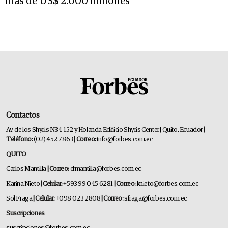
más de US$ 2.000 millones
Contactos
Av. de los Shyris N34-152 y Holanda Edificio Shyris Center | Quito, Ecuador
|
Teléfono:
(02) 452 7863
| Correo:
info@forbes.com.ec
QUITO
Carlos Mantilla
| Correo:
cfmantilla@forbes.com.ec
Karina Nieto
| Celular:
+593 99 045 6281
| Correo:
knieto@forbes.com.ec
Sol Fraga
| Celular:
+098 023 2808
| Correo:
sfraga@forbes.com.ec
Suscripciones