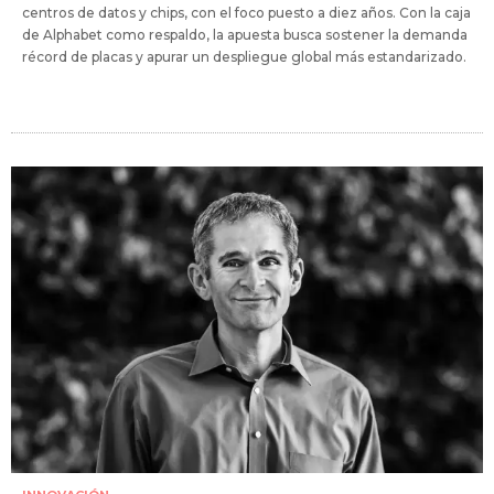
centros de datos y chips, con el foco puesto a diez años. Con la caja
de Alphabet como respaldo, la apuesta busca sostener la demanda
récord de placas y apurar un despliegue global más estandarizado.