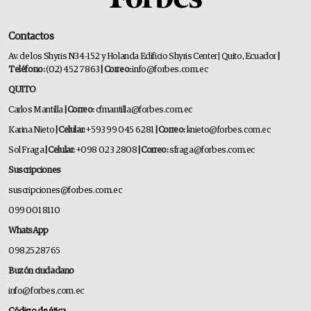
Contactos
Av. de los Shyris N34-152 y Holanda Edificio Shyris Center | Quito, Ecuador
|
Teléfono:
(02) 452 7863
| Correo:
info@forbes.com.ec
QUITO
Carlos Mantilla
| Correo:
cfmantilla@forbes.com.ec
Karina Nieto
| Celular:
+593 99 045 6281
| Correo:
knieto@forbes.com.ec
Sol Fraga
| Celular:
+098 023 2808
| Correo:
sfraga@forbes.com.ec
Suscripciones
suscripciones@forbes.com.ec
099 001 8110
WhatsApp
0982528765
Buzón ciudadano
info@forbes.com.ec