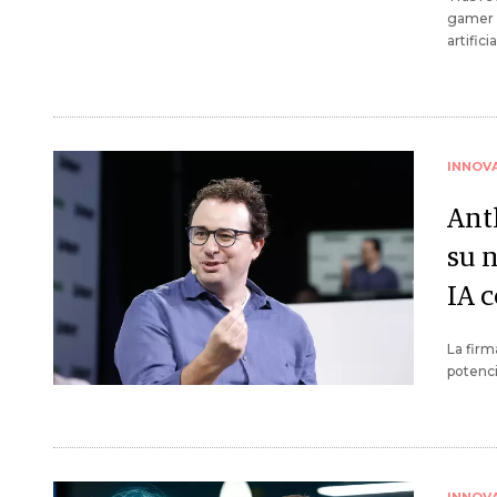
gamer 
artifici
INNOV
Ant
su 
IA 
La firm
potenci