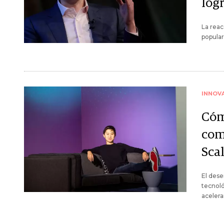
log
La reac
popular
INNOV
Cómo
com
Sca
El dese
tecnoló
acelera