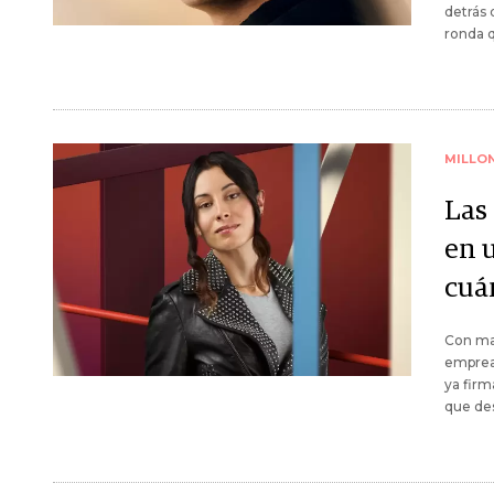
detrás 
ronda q
MILLO
Las
en u
cuá
Con may
empreas
ya firm
que des