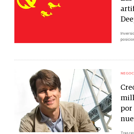
arti
Dee
Inversi
posicio
NEGOC
Cre
mil
por 
nue
Tras re