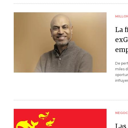
MILLO
La f
exG
emp
De perf
miles d
oportun
influye
NEGOC
Las