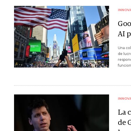
INNOV
Goo
AI 
Una col
de lucr
respond
funcion
INNOV
La 
de 