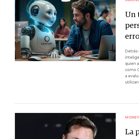
INNOV
Un 
per
erro
Detrás
intelig
quien a
como C
a evalu
utiliza
MONE
La 