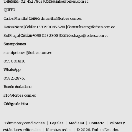
Teléfono:
(02) 452 7863
| Correo:
info@forbes.com.ec
QUITO
Carlos Mantilla
| Correo:
cfmantilla@forbes.com.ec
Karina Nieto
| Celular:
+593 99 045 6281
| Correo:
knieto@forbes.com.ec
Sol Fraga
| Celular:
+098 023 2808
| Correo:
sfraga@forbes.com.ec
Suscripciones
suscripciones@forbes.com.ec
099 001 8110
WhatsApp
0982528765
Buzón ciudadano
info@forbes.com.ec
Código de ética
Términos y condiciones
|
Legales
|
MediaKit
|
Contacto
|
Valores y
estándares editoriales
|
Nuestras redes
|
© 2026. Forbes Ecuador.