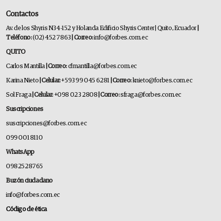
Contactos
Av. de los Shyris N34-152 y Holanda Edificio Shyris Center | Quito, Ecuador
|
Teléfono:
(02) 452 7863
| Correo:
info@forbes.com.ec
QUITO
Carlos Mantilla
| Correo:
cfmantilla@forbes.com.ec
Karina Nieto
| Celular:
+593 99 045 6281
| Correo:
knieto@forbes.com.ec
Sol Fraga
| Celular:
+098 023 2808
| Correo:
sfraga@forbes.com.ec
Suscripciones
suscripciones@forbes.com.ec
099 001 8110
WhatsApp
0982528765
Buzón ciudadano
info@forbes.com.ec
Código de ética