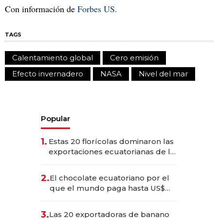
Con información de
Forbes US.
TAGS
Calentamiento global
Cero emisión
Efecto invernadero
NASA
Nivel del mar
Popular
1.
Estas 20 florícolas dominaron las
exportaciones ecuatorianas de la
industria en 2025
2.
El chocolate ecuatoriano por el
que el mundo paga hasta US$
490 por barra
3.
Las 20 exportadoras de banano