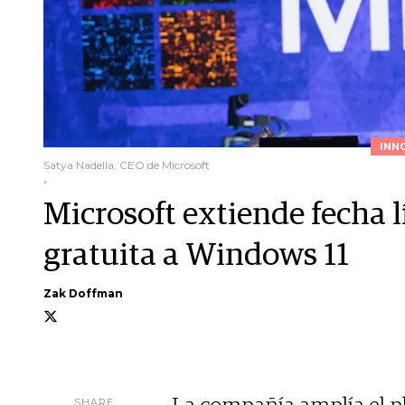
INN
Satya Nadella, CEO de Microsoft
.
Microsoft extiende fecha l
gratuita a Windows 11
Zak Doffman
SHARE