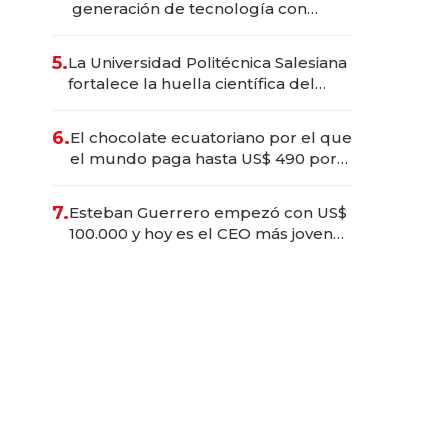
generación de tecnología con
Inteligencia Artificial integrada
5.
La Universidad Politécnica Salesiana
fortalece la huella científica del
Ecuador
6.
El chocolate ecuatoriano por el que
el mundo paga hasta US$ 490 por
barra
7.
Esteban Guerrero empezó con US$
100.000 y hoy es el CEO más joven
de la banca ecuatoriana