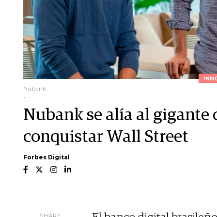
INN
Nubank.
.
Nubank se alía al gigante 
conquistar Wall Street
Forbes Digital
SHARE