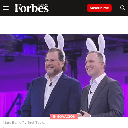
Suscribirse
INNOVACIÓN
Marc Benioff y Bret Taylor
.