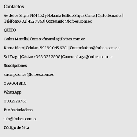
Contactos
Av. de los Shyris N34-152 y Holanda Edificio Shyris Center | Quito, Ecuador
|
Teléfono:
(02) 452 7863
| Correo:
info@forbes.com.ec
QUITO
Carlos Mantilla
| Correo:
cfmantilla@forbes.com.ec
Karina Nieto
| Celular:
+593 99 045 6281
| Correo:
knieto@forbes.com.ec
Sol Fraga
| Celular:
+098 023 2808
| Correo:
sfraga@forbes.com.ec
Suscripciones
suscripciones@forbes.com.ec
099 001 8110
WhatsApp
0982528765
Buzón ciudadano
info@forbes.com.ec
Código de ética