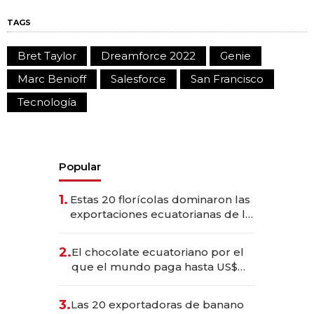
TAGS
Bret Taylor
Dreamforce 2022
Genie
Marc Benioff
Salesforce
San Francisco
Tecnología
Popular
1.
Estas 20 florícolas dominaron las
exportaciones ecuatorianas de la
industria en 2025
2.
El chocolate ecuatoriano por el
que el mundo paga hasta US$
490 por barra
3.
Las 20 exportadoras de banano