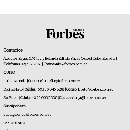
Contactos
Av. de los Shyris N34-152 y Holanda Edificio Shyris Center | Quito, Ecuador
|
Teléfono:
(02) 452 7863
| Correo:
info@forbes.com.ec
QUITO
Carlos Mantilla
| Correo:
cfmantilla@forbes.com.ec
Karina Nieto
| Celular:
+593 99 045 6281
| Correo:
knieto@forbes.com.ec
Sol Fraga
| Celular:
+098 023 2808
| Correo:
sfraga@forbes.com.ec
Suscripciones
suscripciones@forbes.com.ec
099 001 8110