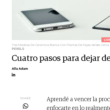
LID
Tres Macetas De Cerámica Blanca Con Plantas De Hojas Verdes Cerc
PEXELS
Cuatro pasos para dejar de
Alla Adam
SHARE
Aprendé a vencer la proc
enfocarte en lo realment