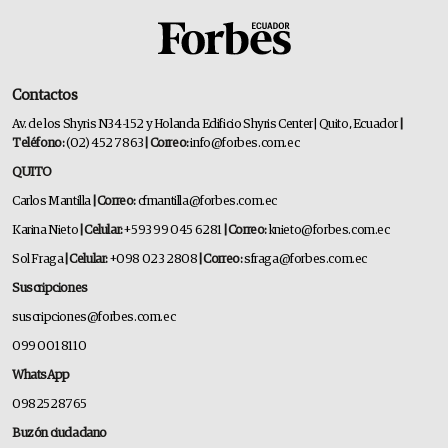
Contactos
Av. de los Shyris N34-152 y Holanda Edificio Shyris Center | Quito, Ecuador
|
Teléfono:
(02) 452 7863
| Correo:
info@forbes.com.ec
QUITO
Carlos Mantilla
| Correo:
cfmantilla@forbes.com.ec
Karina Nieto
| Celular:
+593 99 045 6281
| Correo:
knieto@forbes.com.ec
Sol Fraga
| Celular:
+098 023 2808
| Correo:
sfraga@forbes.com.ec
Suscripciones
suscripciones@forbes.com.ec
099 001 8110
WhatsApp
0982528765
Buzón ciudadano