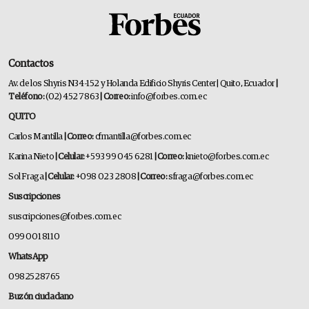
Contactos
Av. de los Shyris N34-152 y Holanda Edificio Shyris Center | Quito, Ecuador
|
Teléfono:
(02) 452 7863
| Correo:
info@forbes.com.ec
QUITO
Carlos Mantilla
| Correo:
cfmantilla@forbes.com.ec
Karina Nieto
| Celular:
+593 99 045 6281
| Correo:
knieto@forbes.com.ec
Sol Fraga
| Celular:
+098 023 2808
| Correo:
sfraga@forbes.com.ec
Suscripciones
suscripciones@forbes.com.ec
099 001 8110
WhatsApp
0982528765
Buzón ciudadano