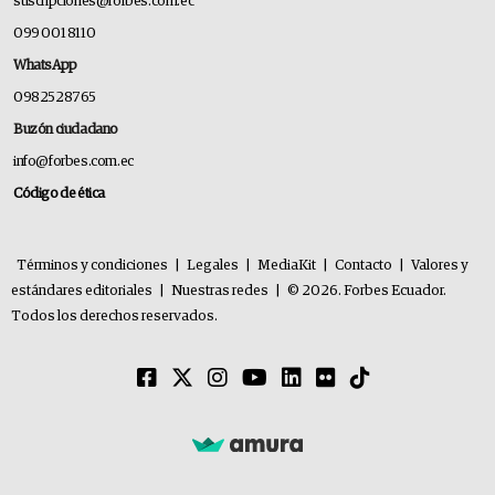
suscripciones@forbes.com.ec
099 001 8110
WhatsApp
0982528765
Buzón ciudadano
info@forbes.com.ec
Código de ética
Términos y condiciones
|
Legales
|
MediaKit
|
Contacto
|
Valores y
estándares editoriales
|
Nuestras redes
|
© 2026. Forbes Ecuador.
Todos los derechos reservados.