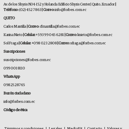
Av. de los Shyris N34-152 y Holanda Edificio Shyris Center | Quito, Ecuador
|
Teléfono:
(02) 452 7863
| Correo:
info@forbes.com.ec
QUITO
Carlos Mantilla
| Correo:
cfmantilla@forbes.com.ec
Karina Nieto
| Celular:
+593 99 045 6281
| Correo:
knieto@forbes.com.ec
Sol Fraga
| Celular:
+098 023 2808
| Correo:
sfraga@forbes.com.ec
Suscripciones
suscripciones@forbes.com.ec
099 001 8110
WhatsApp
0982528765
Buzón ciudadano
info@forbes.com.ec
Código de ética
Términos y condiciones
|
Legales
|
MediaKit
|
Contacto
|
Valores y