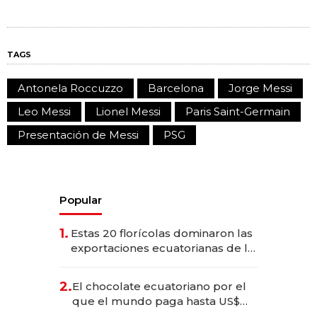
TAGS
Antonela Roccuzzo
Barcelona
Jorge Messi
Leo Messi
Lionel Messi
Paris Saint-Germain
Presentación de Messi
PSG
Popular
1.
Estas 20 florícolas dominaron las
exportaciones ecuatorianas de la
industria en 2025
2.
El chocolate ecuatoriano por el
que el mundo paga hasta US$
490 por barra