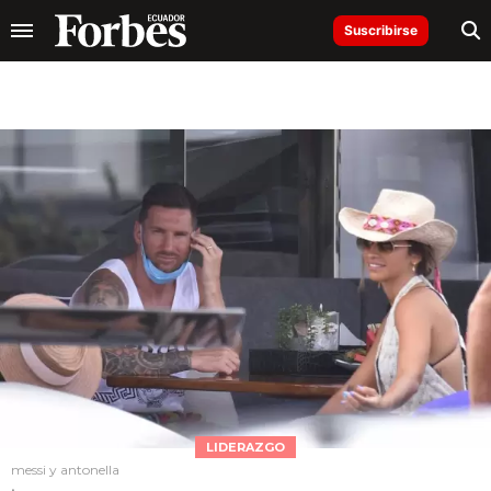
Suscribirse
LIDERAZGO
messi y antonella
.