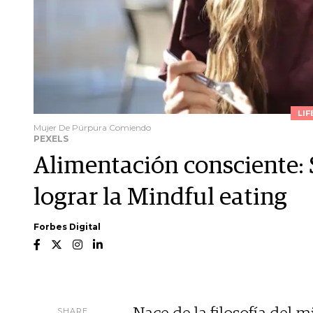
LIF
Mujer De Púrpura Comiendo
PEXELS
Alimentación consciente: 
lograr la Mindful eating
Forbes Digital
SHARE