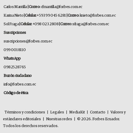
Carlos Mantilla
| Correo:
cfmantilla@forbes.com.ec
Karina Nieto
| Celular:
+593 99 045 6281
| Correo:
knieto@forbes.com.ec
Sol Fraga
| Celular:
+098 023 2808
| Correo:
sfraga@forbes.com.ec
Suscripciones
suscripciones@forbes.com.ec
099 001 8110
WhatsApp
0982528765
Buzón ciudadano
info@forbes.com.ec
Código de ética
Términos y condiciones
|
Legales
|
MediaKit
|
Contacto
|
Valores y
estándares editoriales
|
Nuestras redes
|
© 2026. Forbes Ecuador.
Todos los derechos reservados.