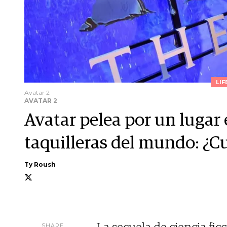
LIF
Avatar 2
AVATAR 2
Avatar pelea por un lugar 
taquilleras del mundo: ¿C
Ty Roush
SHARE