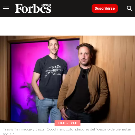
Suscribirse
LIFESTYLE
Travis Talmadge y Jason Goodman, cofundadores del "destino de bienestar
social",