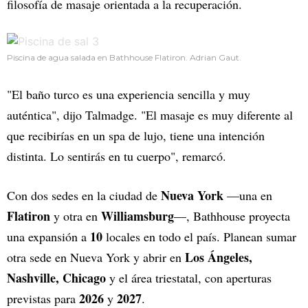
filosofía de masaje orientada a la recuperación.
Piscina de agua salada en Bathhouse Flatiron. Adrian Gaut.
"El baño turco es una experiencia sencilla y muy
auténtica", dijo Talmadge. "El masaje es muy diferente al
que recibirías en un spa de lujo, tiene una intención
distinta. Lo sentirás en tu cuerpo", remarcó.
Nueva York
Con dos sedes en la ciudad de
—una en
Flatiron
Williamsburg
y otra en
—, Bathhouse proyecta
10
una expansión a
locales en todo el país. Planean sumar
Los Ángeles,
otra sede en Nueva York y abrir en
Nashville, Chicago
y el área triestatal, con aperturas
2026
2027
previstas para
y
.