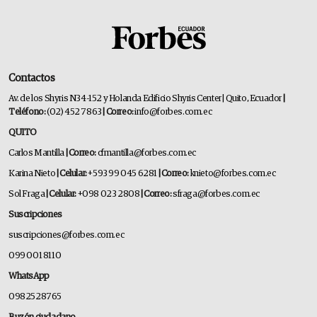
Contactos
Av. de los Shyris N34-152 y Holanda Edificio Shyris Center | Quito, Ecuador
|
Teléfono:
(02) 452 7863
| Correo:
info@forbes.com.ec
QUITO
Carlos Mantilla
| Correo:
cfmantilla@forbes.com.ec
Karina Nieto
| Celular:
+593 99 045 6281
| Correo:
knieto@forbes.com.ec
Sol Fraga
| Celular:
+098 023 2808
| Correo:
sfraga@forbes.com.ec
Suscripciones
suscripciones@forbes.com.ec
099 001 8110
WhatsApp
0982528765