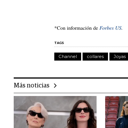
*Con información de
Forbes US
.
TAGS
Channel
collares
Joyas
Más noticias