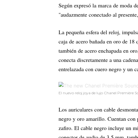
Según expresó la marca de moda de 
"audazmente conectado al presente,
La pequeña esfera del reloj, impul
caja de acero bañada en oro de 18 q
también de acero enchapada en oro,
conecta discretamente a una cadena 
entrelazada con cuero negro y un c
El nuevo reloj joya de lujo Chanel Première 
Los auriculares con cable desmontab
negro y oro amarillo. Cuentan con p
zafiro. El cable negro incluye un m
conector de audio de 3,5 mm, tambi