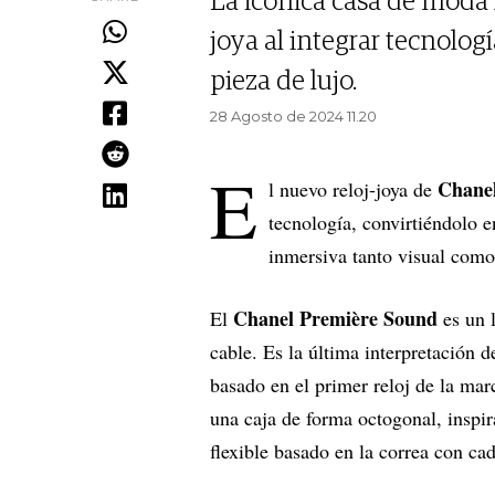
La icónica casa de moda f
joya al integrar tecnolo
pieza de lujo.
28 Agosto de 2024 11.20
E
Chane
l nuevo reloj-joya de
tecnología, convirtiéndolo 
inmersiva tanto visual como
Chanel Première Sound
El
es un 
cable. Es la última interpretación d
basado en el primer reloj de la mar
una caja de forma octogonal, inspir
flexible basado en la correa con ca