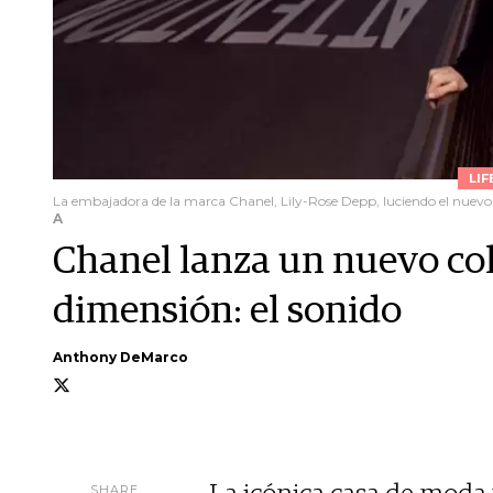
LIF
La embajadora de la marca Chanel, Lily-Rose Depp, luciendo el nuevo r
A
Chanel lanza un nuevo coll
dimensión: el sonido
Anthony DeMarco
SHARE