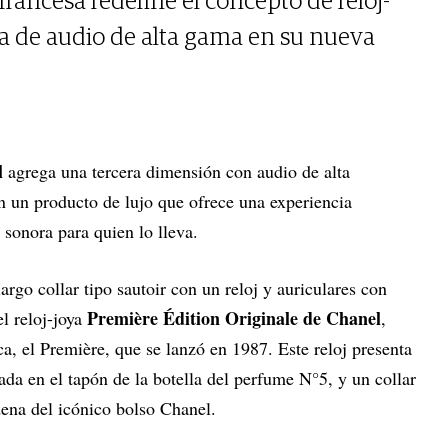
rancesa redefine el concepto de reloj-
gía de audio de alta gama en su nueva
l
agrega una tercera dimensión con audio de alta
en un producto de lujo que ofrece una experiencia
 sonora para quien lo lleva.
largo collar tipo sautoir con un reloj y auriculares con
Première Édition Originale de Chanel
el reloj-joya
,
ca, el Première, que se lanzó en 1987. Este reloj presenta
ada en el tapón de la botella del perfume N°5, y un collar
dena del icónico bolso Chanel.