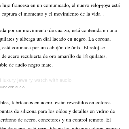
lujo francesa en un comunicado, el nuevo reloj-joya está
 captura el momento y el movimiento de la vida".
sada por un movimiento de cuarzo, está contenida en una
uilates y alberga un dial lacado en negro. La corona,
 está coronada por un cabujón de ónix. El reloj se
de acero recubierta de oro amarillo de 18 quilates,
able de audio negro mate.
Sound con audio.
les, fabricados en acero, están revestidos en colores
untas de silicona para los oídos y detalles en vidrio de
icrófono de acero, conectores y un control remoto. El
én de acero, está revestido en los mismos colores negro y