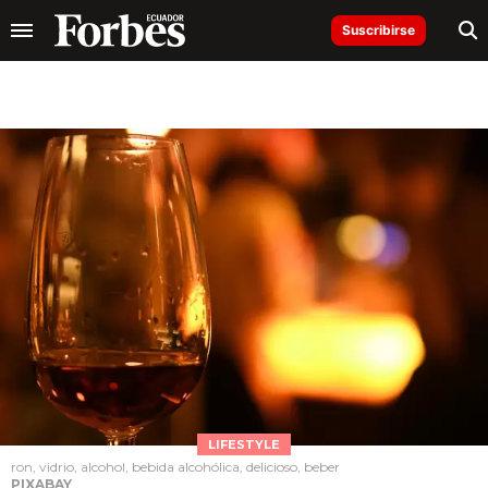
Suscribirse
LIFESTYLE
ron, vidrio, alcohol, bebida alcohólica, delicioso, beber
PIXABAY