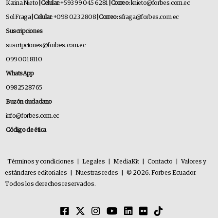
Karina Nieto
| Celular:
+593 99 045 6281
| Correo:
knieto@forbes.com.ec
Sol Fraga
| Celular:
+098 023 2808
| Correo:
sfraga@forbes.com.ec
Suscripciones
suscripciones@forbes.com.ec
099 001 8110
WhatsApp
0982528765
Buzón ciudadano
info@forbes.com.ec
Código de ética
Términos y condiciones
|
Legales
|
MediaKit
|
Contacto
|
Valores y
estándares editoriales
|
Nuestras redes
|
© 2026. Forbes Ecuador.
Todos los derechos reservados.