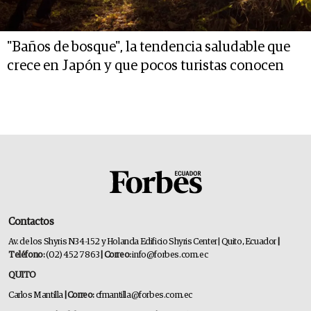
"Baños de bosque", la tendencia saludable que
crece en Japón y que pocos turistas conocen
Contactos
Av. de los Shyris N34-152 y Holanda Edificio Shyris Center | Quito, Ecuador
|
Teléfono:
(02) 452 7863
| Correo:
info@forbes.com.ec
QUITO
Carlos Mantilla
| Correo:
cfmantilla@forbes.com.ec