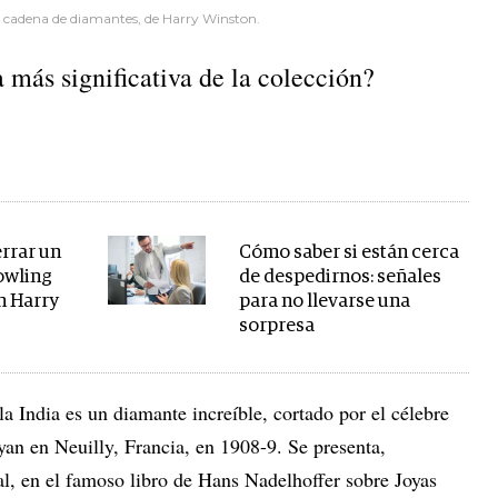
en cadena de diamantes, de Harry Winston.
a más significativa de la colección?
errar un
Cómo saber si están cerca
owling
de despedirnos: señales
n Harry
para no llevarse una
sorpresa
la India es un diamante increíble, cortado por el célebre
an en Neuilly, Francia, en 1908-9. Se presenta,
al, en el famoso libro de Hans Nadelhoffer sobre Joyas