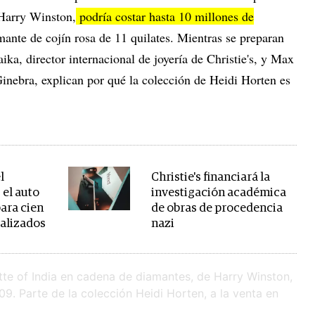
 Harry Winston,
podría costar hasta 10 millones de
mante de cojín rosa de 11 quilates. Mientras se preparan
ika, director internacional de joyería de Christie's, y Max
 Ginebra, explican por qué la colección de Heidi Horten es
l
Christie's financiará la
 el auto
investigación académica
para cien
de obras de procedencia
ializados
nazi