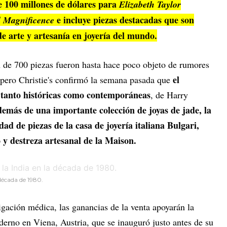
de 100 millones de dólares para
Elizabeth Taylor
e incluye piezas destacadas que son
 Magnificence
e arte y artesanía en joyería del mundo.
ón de 700 piezas fueron hasta hace poco objeto de rumores
el
 pero Christie's confirmó la semana pasada que
s tanto históricas como contemporáneas
, de Harry
emás de una importante colección de joyas de jade, la
ad de piezas de la casa de joyería italiana Bulgari,
o y destreza artesanal de la Maison.
 década de 1980.
tigación médica, las ganancias de la venta apoyarán la
erno en Viena, Austria, que se inauguró justo antes de su