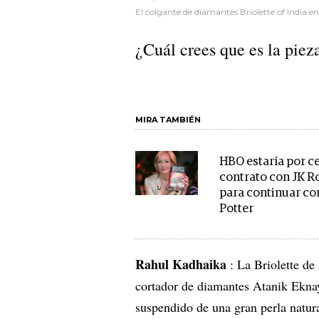
El colgante de diamantes Briolette of India 
¿Cuál crees que es la piez
MIRA TAMBIÉN
HBO estaría por c
contrato con JK R
para continuar co
Potter
Rahul Kadhaika
: La Briolette de 
cortador de diamantes Atanik Eknay
suspendido de una gran perla natur