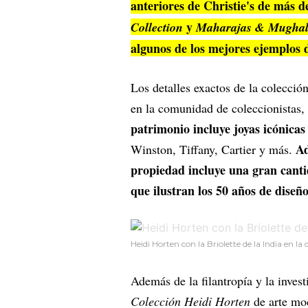
anteriores de Christie's de más 
y
Collection
Maharajas & Mughal
algunos de los mejores ejemplos d
Los detalles exactos de la colecci
en la comunidad de coleccionistas,
patrimonio incluye joyas icónica
Ad
Winston, Tiffany, Cartier y más.
propiedad incluye una gran cantid
que ilustran los 50 años de diseñ
Heidi Horten con la Briolette de la India en la
Además de la filantropía y la inves
Colección Heidi Horten
de arte mod