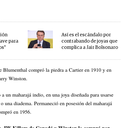
ción
Así es el escándalo por
lave para
contrabando de joyas que
os"
complica a Jair Bolsonaro
e Blumenthal compró la piedra a Cartier en 1910 y en
arry Winston.
 a un maharajá indio, en una joya diseñada para usarse
p o una diadema. Permaneció en posesión del maharajá
ecompró en 1956.