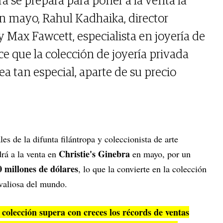
ra se prepara para poner a la venta la
n mayo, Rahul Kadhaika, director
 y Max Fawcett, especialista en joyería de
e que la colección de joyería privada
a tan especial, aparte de su precio
es de la difunta filántropa y coleccionista de arte
Christie's Ginebra
drá a la venta en
en mayo, por un
0 millones de dólares
, lo que la convierte en la colección
valiosa del mundo.
a colección supera con creces los récords de ventas