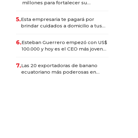
millones para fortalecer su
operación en Ecuador
5.
Esta empresaria te pagará por
brindar cuidados a domicilio a tus
seres queridos
6.
Esteban Guerrero empezó con US$
100.000 y hoy es el CEO más joven
de la banca ecuatoriana
7.
Las 20 exportadoras de banano
ecuatoriano más poderosas en
2025