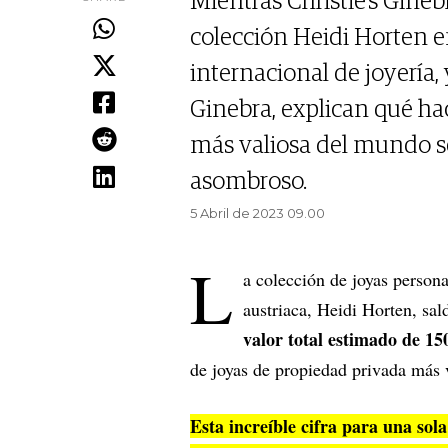
Mientras Christie's Gineb
colección Heidi Horten e
internacional de joyería,
Ginebra, explican qué hac
más valiosa del mundo se
asombroso.
5 Abril de 2023 09.00
L
a colección de joyas personal
austriaca, Heidi Horten, sal
valor total estimado de 15
de joyas de propiedad privada más 
Esta increíble cifra para una sol