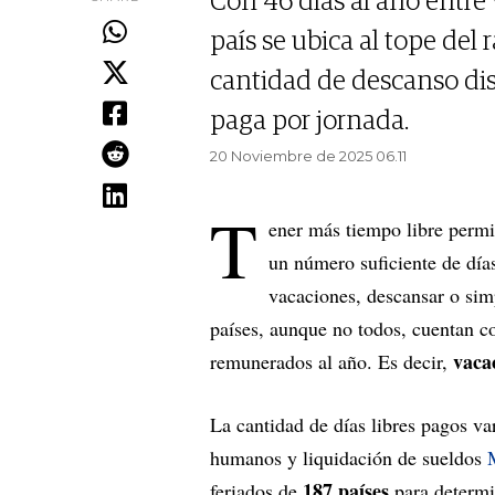
Con 46 días al año entre 
país se ubica al tope del
cantidad de descanso di
paga por jornada.
20 Noviembre de 2025 06.11
T
ener más tiempo libre permi
un número suficiente de día
vacaciones, descansar o simp
países, aunque no todos, cuentan 
vaca
remunerados al año. Es decir,
La cantidad de días libres pagos va
humanos y liquidación de sueldos
187 países
feriados de
para determin