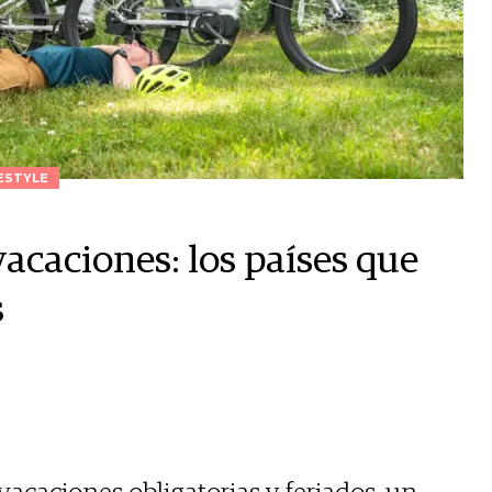
ESTYLE
caciones: los países que
s