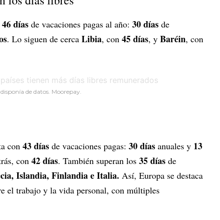
 los días libres
46 días
30 días
n
de vacaciones pagas al año:
de
os
Libia
45 días
Baréin
. Lo siguen de cerca
, con
, y
, con
 disponía de datos. Moorepay.
43 días
30 días
13
sta con
de vacaciones pagas:
anuales y
42 días
35 días
trás, con
. También superan los
de
ia, Islandia, Finlandia e Italia.
Así, Europa se destaca
re el trabajo y la vida personal, con múltiples