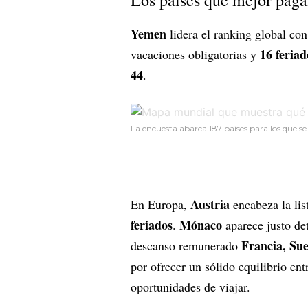
Los países que mejor pagan
Yemen
lidera el ranking global co
16 feriad
vacaciones obligatorias y
44
.
La encuesta abarca 187 países para los que se
Austria
En Europa,
encabeza la li
feriados
Mónaco
.
aparece justo de
Francia, Suec
descanso remunerado
por ofrecer un sólido equilibrio ent
oportunidades de viajar.