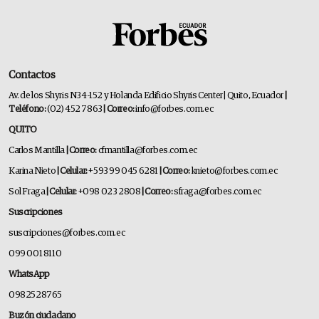
Contactos
Av. de los Shyris N34-152 y Holanda Edificio Shyris Center | Quito, Ecuador
|
Teléfono:
(02) 452 7863
| Correo:
info@forbes.com.ec
QUITO
Carlos Mantilla
| Correo:
cfmantilla@forbes.com.ec
Karina Nieto
| Celular:
+593 99 045 6281
| Correo:
knieto@forbes.com.ec
Sol Fraga
| Celular:
+098 023 2808
| Correo:
sfraga@forbes.com.ec
Suscripciones
suscripciones@forbes.com.ec
099 001 8110
WhatsApp
0982528765
Buzón ciudadano