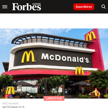
Suscribirse
LIFESTYLE
McDonald's
MCDONALD'S