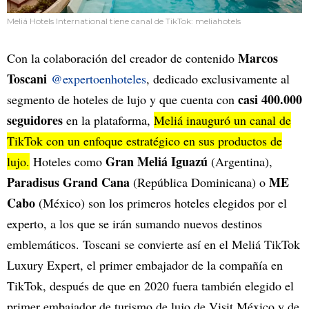
Meliá Hotels International tiene canal de TikTok: meliahotels
Marcos
Con la colaboración del creador de contenido
Toscani
@expertoenhoteles
, dedicado exclusivamente al
casi 400.000
segmento de hoteles de lujo y que cuenta con
seguidores
en la plataforma,
Meliá inauguró un canal de
TikTok con un enfoque estratégico en sus productos de
Gran Meliá Iguazú
lujo.
Hoteles como
(Argentina),
Paradisus Grand Cana
ME
(República Dominicana) o
Cabo
(México) son los primeros hoteles elegidos por el
experto, a los que se irán sumando nuevos destinos
emblemáticos. Toscani se convierte así en el Meliá TikTok
Luxury Expert, el primer embajador de la compañía en
TikTok, después de que en 2020 fuera también elegido el
primer embajador de turismo de lujo de Visit México y de