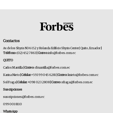
Contactos
Av. de los Shyris N34-152 y Holanda Edificio Shyris Center | Quito, Ecuador
|
Teléfono:
(02) 452 7863
| Correo:
info@forbes.com.ec
QUITO
Carlos Mantilla
| Correo:
cfmantilla@forbes.com.ec
Karina Nieto
| Celular:
+593 99 045 6281
| Correo:
knieto@forbes.com.ec
Sol Fraga
| Celular:
+098 023 2808
| Correo:
sfraga@forbes.com.ec
Suscripciones
suscripciones@forbes.com.ec
099 001 8110
WhatsApp