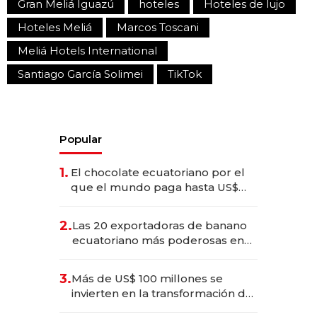
Gran Meliá Iguazú
hoteles
Hoteles de lujo
Hoteles Meliá
Marcos Toscani
Meliá Hotels International
Santiago García Solimei
TikTok
Popular
1.
El chocolate ecuatoriano por el
que el mundo paga hasta US$
490 por barra
2.
Las 20 exportadoras de banano
ecuatoriano más poderosas en
2025
3.
Más de US$ 100 millones se
invierten en la transformación de
Solca