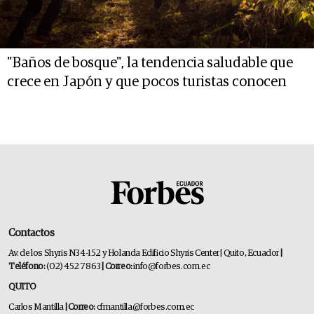
"Baños de bosque", la tendencia saludable que
crece en Japón y que pocos turistas conocen
Contactos
Av. de los Shyris N34-152 y Holanda Edificio Shyris Center | Quito, Ecuador
|
Teléfono:
(02) 452 7863
| Correo:
info@forbes.com.ec
QUITO
Carlos Mantilla
| Correo:
cfmantilla@forbes.com.ec