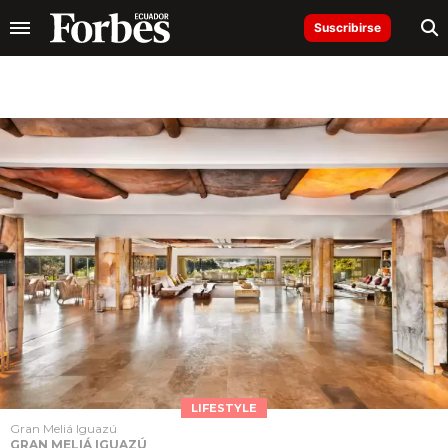
Suscribirse
LIFESTYLE
Gran Meliá Iguazú
GRAN MELIÁ IGUAZÚ