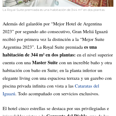
La Royal Suite premiada es una habitación de 344 m² en dos plantas.
Además del galardón por “Mejor Hotel de Argentina
2023” por segundo año consecutivo, Gran Meliá Iguazú
recibió por primera vez la distinción a la “Mejor Suite
es una
Argentina 2023”. La Royal Suite premiada
habitación de 344 m² en dos plantas:
en el nivel superior
Master Suite
cuenta con una
con un increíble baño y otra
habitación con baño en Suite; en la planta inferior un
elegante living con una espaciosa terraza y un gazebo con
piscina privada infinita con vista a las
Cataratas del
Iguazú
. Todo acompañado con servicios exclusivos.
El hotel cinco estrellas se destaca por sus privilegiadas e
Garganta del Diablo
inigualables vistas a la
, una de las