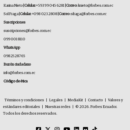
Karina Nieto
| Celular:
+593 99 045 6281
| Correo:
knieto@forbes.com.ec
Sol Fraga
| Celular:
+098 023 2808
| Correo:
sfraga@forbes.com.ec
Suscripciones
suscripciones@forbes.com.ec
099 001 8110
WhatsApp
0982528765
Buzón ciudadano
info@forbes.com.ec
Código de ética
Términos y condiciones
|
Legales
|
MediaKit
|
Contacto
|
Valores y
estándares editoriales
|
Nuestras redes
|
© 2026. Forbes Ecuador.
Todos los derechos reservados.