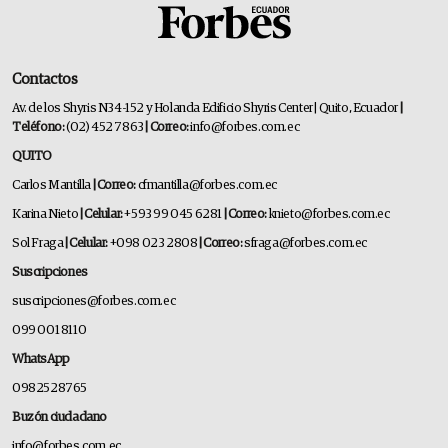
Contactos
Av. de los Shyris N34-152 y Holanda Edificio Shyris Center | Quito, Ecuador
|
Teléfono:
(02) 452 7863
| Correo:
info@forbes.com.ec
QUITO
Carlos Mantilla
| Correo:
cfmantilla@forbes.com.ec
Karina Nieto
| Celular:
+593 99 045 6281
| Correo:
knieto@forbes.com.ec
Sol Fraga
| Celular:
+098 023 2808
| Correo:
sfraga@forbes.com.ec
Suscripciones
suscripciones@forbes.com.ec
099 001 8110
WhatsApp
0982528765
Buzón ciudadano
info@forbes.com.ec