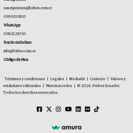
suscripciones@forbes.com.ec
099 001 8110
WhatsApp
0982528765
Buzón ciudadano
info@forbes.com.ec
Código de ética
Términos y condiciones
|
Legales
|
MediaKit
|
Contacto
|
Valores y
estándares editoriales
|
Nuestras redes
|
© 2026. Forbes Ecuador.
Todos los derechos reservados.