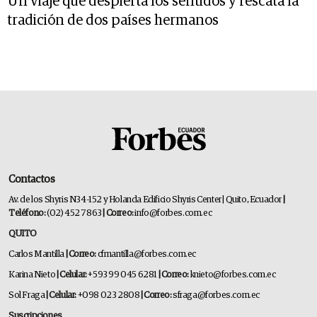
Un viaje que despierta los sentidos y rescata la
tradición de dos países hermanos
Contactos
Av. de los Shyris N34-152 y Holanda Edificio Shyris Center | Quito, Ecuador
|
Teléfono:
(02) 452 7863
| Correo:
info@forbes.com.ec
QUITO
Carlos Mantilla
| Correo:
cfmantilla@forbes.com.ec
Karina Nieto
| Celular:
+593 99 045 6281
| Correo:
knieto@forbes.com.ec
Sol Fraga
| Celular:
+098 023 2808
| Correo:
sfraga@forbes.com.ec
Suscripciones