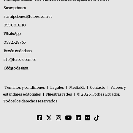
Suscripciones
suscripciones@forbes.com.ec
099 001 8110
WhatsApp
0982528765
Buzón ciudadano
info@forbes.com.ec
Código de ética
Términos y condiciones
|
Legales
|
MediaKit
|
Contacto
|
Valores y
estándares editoriales
|
Nuestras redes
|
© 2026. Forbes Ecuador.
Todos los derechos reservados.