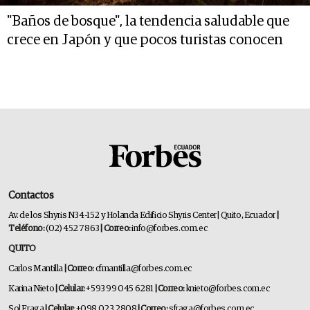
"Baños de bosque", la tendencia saludable que
crece en Japón y que pocos turistas conocen
Contactos
Av. de los Shyris N34-152 y Holanda Edificio Shyris Center | Quito, Ecuador
|
Teléfono:
(02) 452 7863
| Correo:
info@forbes.com.ec
QUITO
Carlos Mantilla
| Correo:
cfmantilla@forbes.com.ec
Karina Nieto
| Celular:
+593 99 045 6281
| Correo:
knieto@forbes.com.ec
Sol Fraga
| Celular:
+098 023 2808
| Correo:
sfraga@forbes.com.ec