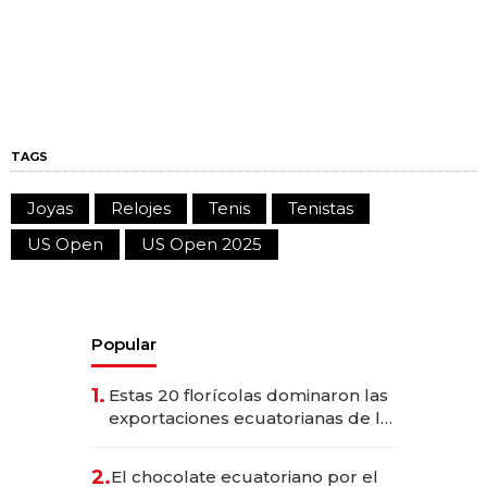
TAGS
Joyas
Relojes
Tenis
Tenistas
US Open
US Open 2025
Popular
1.
Estas 20 florícolas dominaron las
exportaciones ecuatorianas de la
industria en 2025
2.
El chocolate ecuatoriano por el