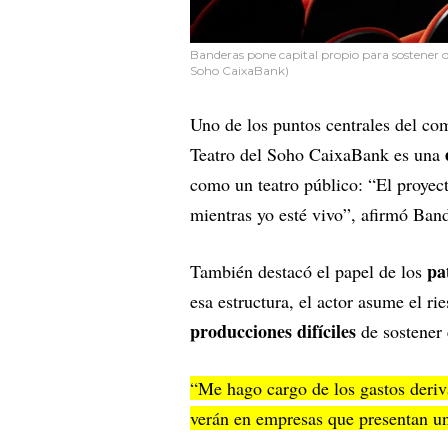
Banderas pone capital propio para sostener ob
Soho CaixaBank)
Uno de los puntos centrales del co
Teatro del Soho CaixaBank es una
como un teatro público: “El proyec
mientras yo esté vivo”, afirmó Ban
pa
También destacó el papel de los
esa estructura, el actor asume el ri
producciones difíciles
de sostener
“Me hago cargo de los gastos deriv
verán en empresas que presentan un