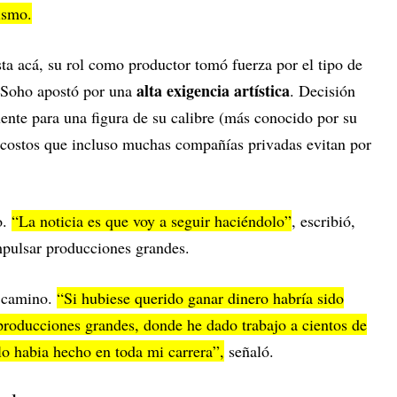
mismo.
ta acá, su rol como productor tomó fuerza por el tipo de
alta exigencia artística
l Soho apostó por una
. Decisión
ente para una figura de su calibre (más conocido por su
r costos que incluso muchas compañías privadas evitan por
o.
“La noticia es que voy a seguir haciéndolo”
, escribió,
mpulsar producciones grandes.
e camino.
“Si hubiese querido ganar dinero habría sido
 producciones grandes, donde he dado trabajo a cientos de
lo habia hecho en toda mi carrera”,
señaló.