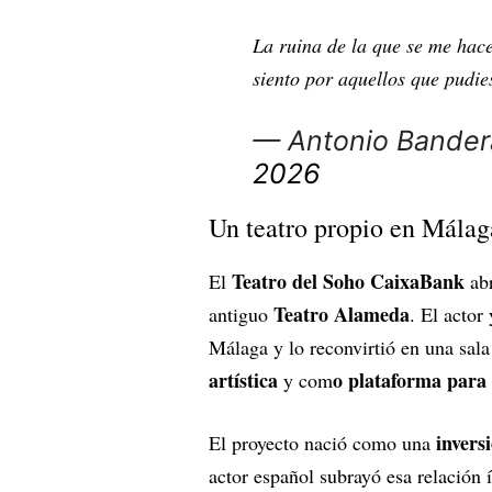
La ruina de la que se me hac
siento por aquellos que pud
— Antonio Bander
2026
Un teatro propio en Málag
Teatro del Soho CaixaBank
El
abr
Teatro Alameda
antiguo
. El acto
Málaga y lo reconvirtió en una sal
artística
o plataforma para
y com
invers
El proyecto nació como una
actor español subrayó esa relación 