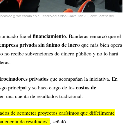
ras de gran escala en el Teatro del Soho CaixaBank. (Foto: Teatro del
financiamiento
municado fue el
. Banderas remarcó que el
empresa privada sin ánimo de lucro
que más bien opera
to no recibe subvenciones de dinero público y no lo hará
deras.
trocinadores privados
que acompañan la iniciativa. En
costos de
esgo principal y se hace cargo de los
 en una cuenta de resultados tradicional.
ados de acometer proyectos carísimos que difícilmente
a cuenta de resultados”
, señaló.