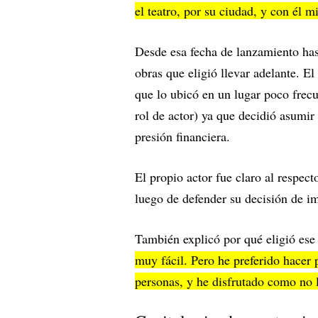
el teatro, por su ciudad, y con él 
Desde esa fecha de lanzamiento has
obras que eligió llevar adelante. E
que lo ubicó en un lugar poco frecu
rol de actor) ya que decidió asumi
presión financiera.
El propio actor fue claro al respect
luego de defender su decisión de i
También explicó por qué eligió es
muy fácil. Pero he preferido hacer
personas, y he disfrutado como no 