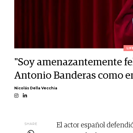
LIF
"Soy amenazantemente feli
Antonio Banderas como em
Nicolás Della Vecchia
SHARE
El actor español defendi