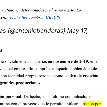
e víctima en determinados medios no existe. Lo
iesen…
pic.twitter.com/90auHEoU8y
as (@antoniobanderas)
May 17,
a
noviembre de 2019,
ió oficialmente sus puertas en
en el
r y actual empresario compró ese espacio emblemático de
centro de creación
a con identidad propia, pensada como
 grandes producciones.
ión personal
. De hecho, en su último comunicado, el
íntima con el proyecto que le permite unificar su
pasión por