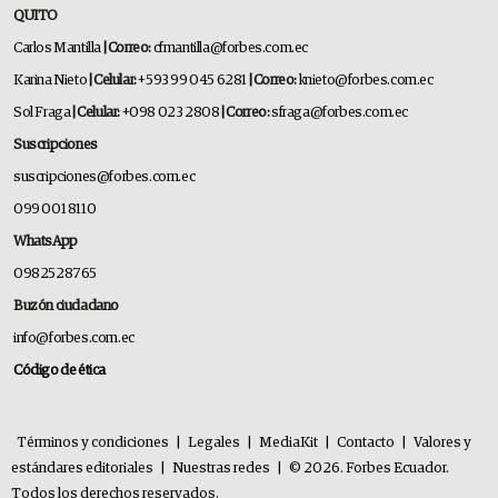
QUITO
Carlos Mantilla
| Correo:
cfmantilla@forbes.com.ec
Karina Nieto
| Celular:
+593 99 045 6281
| Correo:
knieto@forbes.com.ec
Sol Fraga
| Celular:
+098 023 2808
| Correo:
sfraga@forbes.com.ec
Suscripciones
suscripciones@forbes.com.ec
099 001 8110
WhatsApp
0982528765
Buzón ciudadano
info@forbes.com.ec
Código de ética
Términos y condiciones
|
Legales
|
MediaKit
|
Contacto
|
Valores y
estándares editoriales
|
Nuestras redes
|
© 2026. Forbes Ecuador.
Todos los derechos reservados.